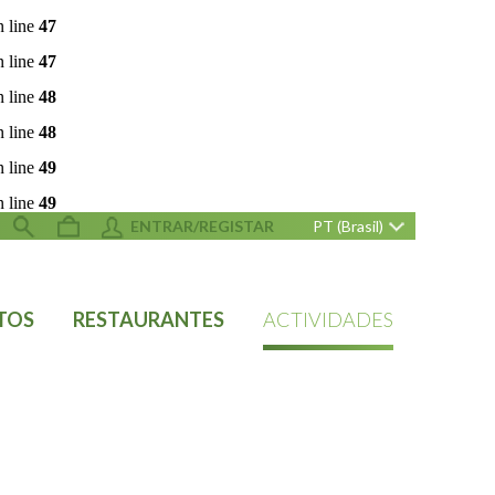
 line
47
 line
47
 line
48
 line
48
 line
49
 line
49
ENTRAR/REGISTAR
PT (Brasil)
TOS
RESTAURANTES
ACTIVIDADES