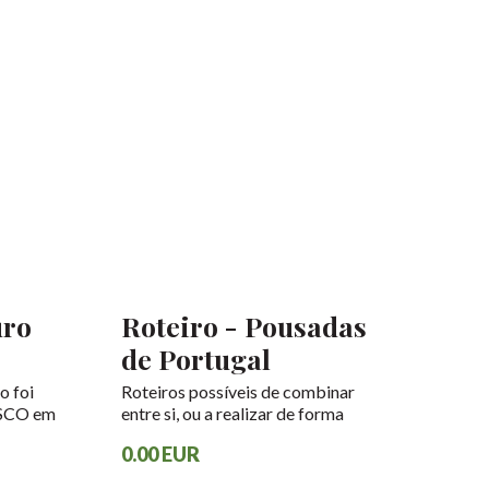
uro
Roteiro - Pousadas
de Portugal
o foi
Roteiros possíveis de combinar
ESCO em
entre si, ou a realizar de forma
 da
isolada de um ou mais dias.
0.00 EUR
ateiro -
/Porto