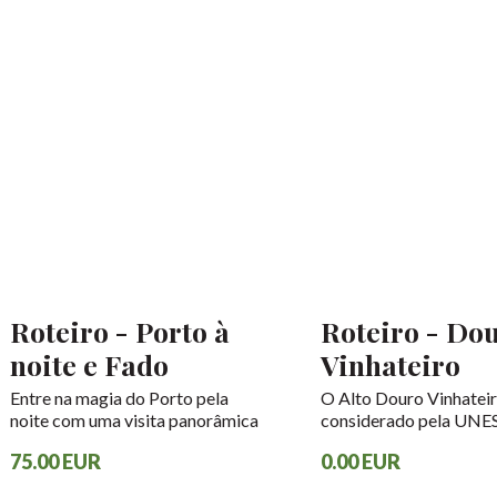
Roteiro - Porto à
Roteiro - Do
noite e Fado
Vinhateiro
Entre na magia do Porto pela
O Alto Douro Vinhateir
noite com uma visita panorâmica
considerado pela UN
para se deixar maravilhar com as
2001 como Património
75.00 EUR
0.00 EUR
luzes que enchem a cidade,
Humanidade Douro Vinh
dando-lhe um novo prestígio.
Cruzeiro Porto/Pinhão