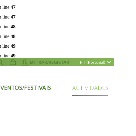
 line
47
 line
47
 line
48
 line
48
 line
49
 line
49
ENTRAR/REGISTAR
PT (Portugal)
EVENTOS/FESTIVAIS
ACTIVIDADES