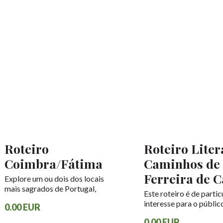
Roteiro
Roteiro Liter
Coimbra/Fátima
Caminhos de
Ferreira de C
Explore um ou dois dos locais
mais sagrados de Portugal,
Este roteiro é de partic
Fátima, e a cidade universitária de
interesse para o públic
0.00 EUR
Coimbra. Saia das tradicionais
Brasileiro, país onde o 
cidades do Porto e Lisboa e
0.00 EUR